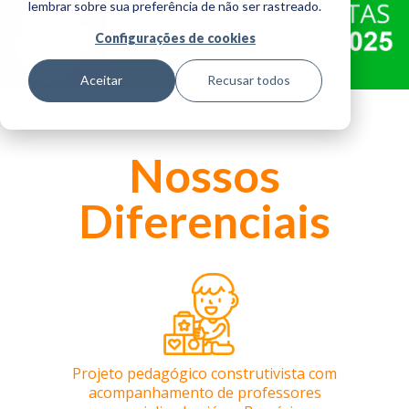
lembrar sobre sua preferência de não ser rastreado.
Horário
Configurações de cookies
Integral
Aceitar
Recusar todos
Berçário
Infantil
Nossos
Fundamental I
Diferenciais
Horário
Extenso
Espaços
Blog
Projeto pedagógico construtivista com
Biblioteca
acompanhamento de professores
de conteúdo