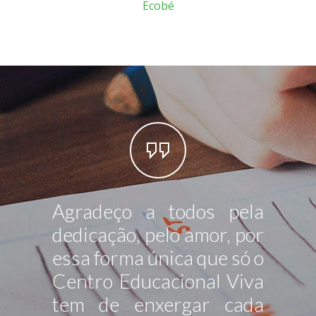
Ecobé
Agradeço a todos pela
Não q
dedicação, pelo amor, por
prep
essa forma única que só o
para 
Centro Educacional Viva
ou um
tem de enxergar cada
que