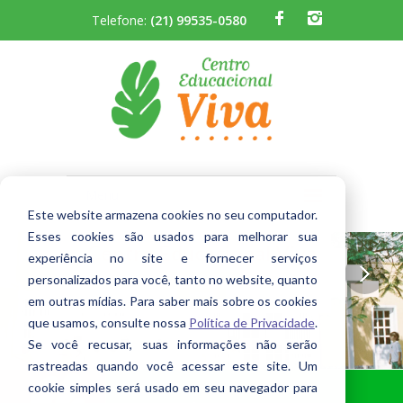
Telefone:
(21) 99535-0580
Menu
Este website armazena cookies no seu computador.
A Escola
Esses cookies são usados ​​para melhorar sua
Centro Educacional Viva
experiência no site e fornecer serviços
Projeto pedagógico construtivista
personalizados para você, tanto no website, quanto
com acompanhamento de professores desde o Berçário
Quem Somos
SAIBA MAIS
em outras mídias. Para saber mais sobre os cookies
que usamos, consulte nossa
Política de Privacidade
.
Berçário
Se você recusar, suas informações não serão
Infantil
rastreadas quando você acessar este site. Um
cookie simples será usado em seu navegador para
Fundamental I