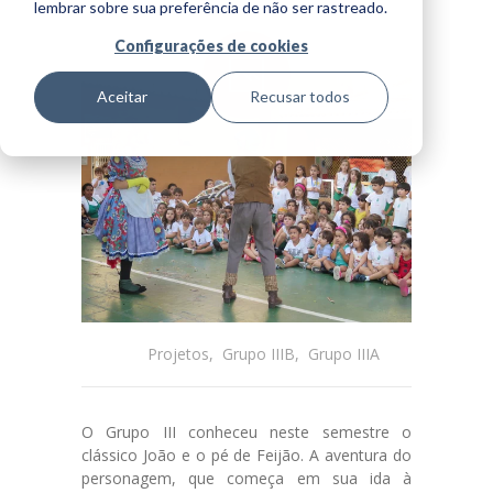
lembrar sobre sua preferência de não ser rastreado.
Horário
Configurações de cookies
Integral
Aceitar
Recusar todos
Berçário
Infantil
Fundamental I
Horário
Extenso
Espaços
Projetos
,
Grupo IIIB
,
Grupo IIIA
Blog
O Grupo III conheceu neste semestre o
clássico João e o pé de Feijão. A aventura do
Biblioteca
personagem, que começa em sua ida à
de conteúdo