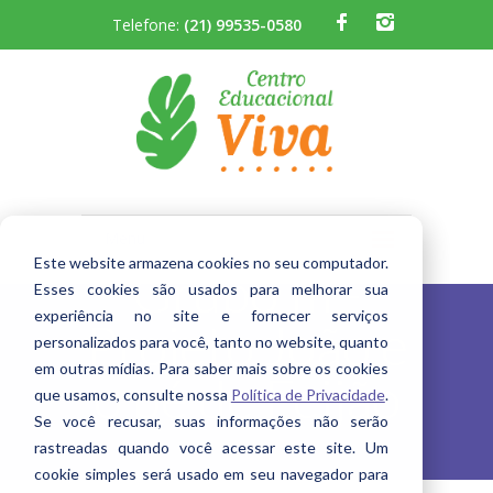
Telefone:
(21) 99535-0580
Menu
Este website armazena cookies no seu computador.
Grupo III -
A Escola
Esses cookies são usados ​​para melhorar sua
experiência no site e fornecer serviços
Projeto João e
personalizados para você, tanto no website, quanto
Quem Somos
em outras mídias. Para saber mais sobre os cookies
o pé de Feijão
que usamos, consulte nossa
Política de Privacidade
.
Berçário
Se você recusar, suas informações não serão
Infantil
rastreadas quando você acessar este site. Um
cookie simples será usado em seu navegador para
Fundamental I