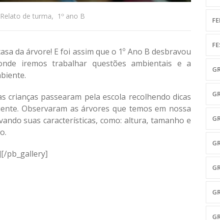
Relato de turma
,
1º ano B
FE
FE
sa da árvore! E foi assim que o 1º Ano B desbravou
 onde iremos trabalhar questões ambientais e a
GR
biente.
G
as crianças passearam pela escola recolhendo dicas
iente.
Observaram as árvores que temos em nossa
GR
vando suas características, como: altura, tamanho e
o.
GR
[/pb_gallery]
GR
GR
G