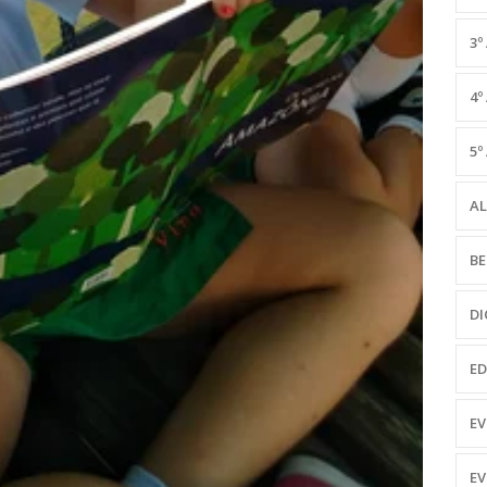
3º
4º
5º
A
B
DI
E
E
E