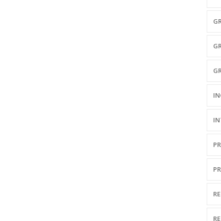
GR
G
G
I
I
P
P
RE
R