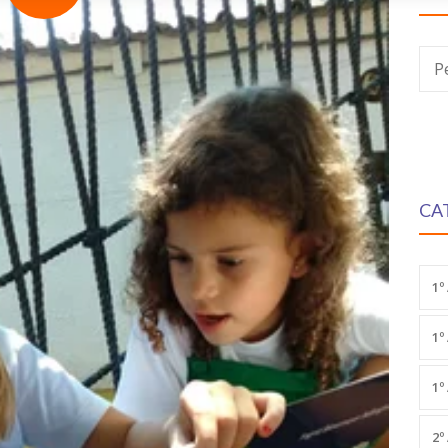
P
CA
1º
1º
1º
2º