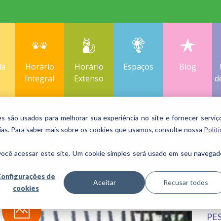
la
Horário
Horário
Espaços
Blog
Integral
Extenso
d
são usados ​​para melhorar sua experiência no site e fornecer serviç
 ano B: relato de ab
ias. Para saber mais sobre os cookies que usamos, consulte nossa
Políti
você acessar este site. Um cookie simples será usado em seu navegad
onfigurações de
Aceitar
Recusar todos
cookies
PE