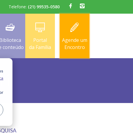
Telefone:
(21) 99535-0580
Biblioteca
Portal
Agende um
e conteúdo
da Família
Encontro
os
ril
ca
or
SQUISA