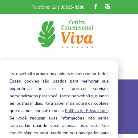
Telefone:
(21) 99535-0580
Menu
Este website armazena cookies no seu computador.
Grupo VB:
A Escola
Esses cookies são usados ​​para melhorar sua
experiência no site e fornecer serviços
relato de
personalizados para você, tanto no website, quanto
Quem Somos
em outras mídias. Para saber mais sobre os cookies
setembro
que usamos, consulte nossa
Política de Privacidade
.
Berçário
Se você recusar, suas informações não serão
Infantil
rastreadas quando você acessar este site. Um
cookie simples será usado em seu navegador para
Fundamental I