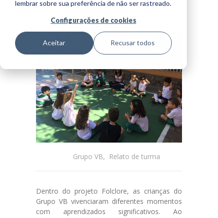
lembrar sobre sua preferência de não ser rastreado.
Horário
Configurações de cookies
Integral
Aceitar
Recusar todos
Berçário
Infantil
Fundamental I
Horário
Extenso
Espaços
Grupo VB
,
Relato de turma
Blog
Dentro do projeto Folclore, as crianças do
Grupo VB vivenciaram diferentes momentos
Biblioteca
com aprendizados significativos. Ao
de conteúdo