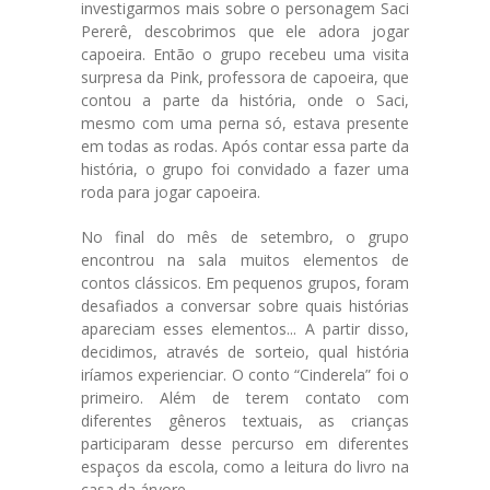
investigarmos mais sobre o personagem Saci
Pererê, descobrimos que ele adora jogar
Portal
capoeira. Então o grupo recebeu uma visita
da Família
surpresa da Pink, professora de capoeira, que
contou a parte da história, onde o Saci,
Agende um
mesmo com uma perna só, estava presente
Encontro
em todas as rodas. Após contar essa parte da
história, o grupo foi convidado a fazer uma
roda para jogar capoeira.
No final do mês de setembro, o grupo
encontrou na sala muitos elementos de
contos clássicos. Em pequenos grupos, foram
desafiados a conversar sobre quais histórias
apareciam esses elementos... A partir disso,
decidimos, através de sorteio, qual história
iríamos experienciar. O conto “Cinderela” foi o
primeiro. Além de terem contato com
diferentes gêneros textuais, as crianças
participaram desse percurso em diferentes
espaços da escola, como a leitura do livro na
casa da árvore.