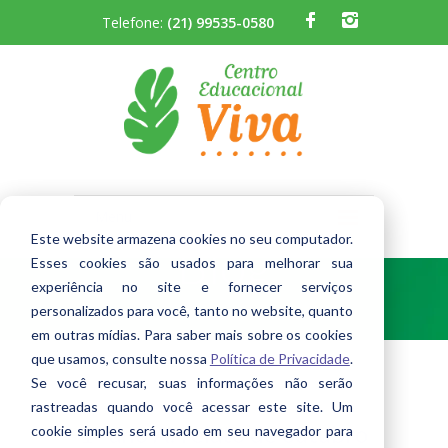
Telefone:
(21) 99535-0580
Menu
Este website armazena cookies no seu computador.
Blog
A Escola
Esses cookies são usados ​​para melhorar sua
experiência no site e fornecer serviços
personalizados para você, tanto no website, quanto
Quem Somos
em outras mídias. Para saber mais sobre os cookies
que usamos, consulte nossa
Política de Privacidade
.
Berçário
Se você recusar, suas informações não serão
Infantil
rastreadas quando você acessar este site. Um
1º ano A: relato de outubro
cookie simples será usado em seu navegador para
Fundamental I