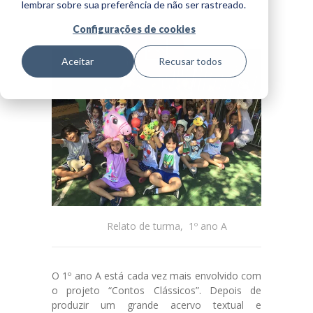
lembrar sobre sua preferência de não ser rastreado.
Horário
Configurações de cookies
Integral
Aceitar
Recusar todos
Berçário
Infantil
Fundamental I
Horário
Extenso
Espaços
Relato de turma
,
1º ano A
Blog
O 1º ano A está cada vez mais envolvido com
o projeto “Contos Clássicos”. Depois de
Biblioteca
produzir um grande acervo textual e
de conteúdo